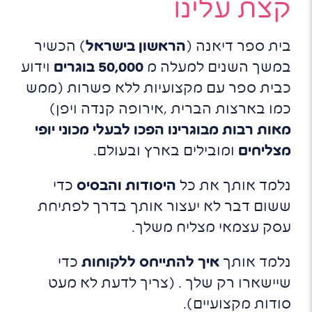
קצת עלינו
בית ספר דיאנה (
הראשון בישראל
) הכשיר
במשך השנים למעלה מ
50,000 בוגרים
וידוע
כבית ספר עם מקצועיות ללא פשרות (ממש
כמו בארצות הברית ,אירופה קנדה ויפן)
מאות רבות מבוגרינו הפכו לבעלי מכוני יופי
מצליחים
ומובילים בארץ ובעולם.
נלמד אותך את כל
היסודות והבסיס
כדי
ששום דבר לא יעצור אותך בדרך לפתיחת
עסק עצמאי מצליח משלך.
נלמד אותך
איך להתייחס ללקוחות
כדי
שיישארו רק שלך . (צריך לדעת לא מעט
סודות מקצועיים).