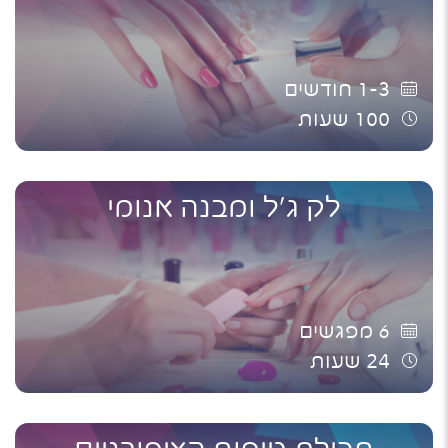
1-3
חודשים
100
שעות
לק ג'ל ומבנה אנומי
6
מפגשים
24
שעות