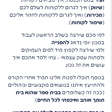
זעיר
במס הכנסה, איך מביאים לקוחות
(
שיווק
) איך לגרום ללקוחות לשלם לכם
(
מכירות
) ואיך לגרום ללקוחות לחזור אליכם
(
שימור לקוחות
).
למי מכם שירצה בשלב הראשון לעבוד
במכון יופי נדאג
להפנייה
.
ולמי שירצה לקפוץ מיד למים העמוקים
ולפתוח עסק עצמאי – צחי ילמד אתכם איך
עושים את זה נכון.
בנוסף תוכלו לפנות אלינו תמיד אחרי הקורס
ולהתייעץ איתנו בנושאים מקצועיים וניהוליים
(ככה זה כשלומדים
בבית ספר שהוא בית
תומך אוהב ואיכפתי לכל החיים
).