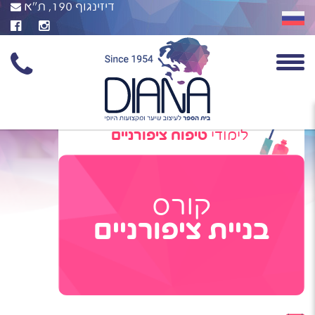
דיזינגוף 190, ת"א
לימודי
טיפוח ציפורניים
קורס
בניית ציפורניים