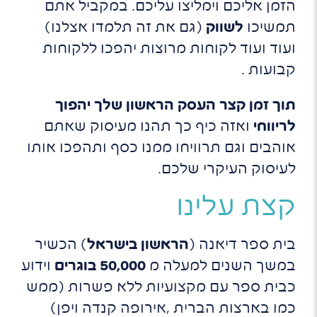
הזמן אליכם וימליצו עליכם. במקביל אתם
תמשיכו
לשווק
(גם את זה תלמדו אצלנו)
ועוד ועוד לקוחות מרוצות יהפכו ללקוחות
קבועות .
תוך זמן קצר העסק הראשון שלך יהפוך
לריווחי
ואזה כיף כך תהנו מעיסוק שאתם
אוהבים וגם תרוויחו ממנו כסף ותהפכו אותו
לעיסוק העיקרי שלכם.
קצת עלינו
בית ספר דיאנה (
הראשון בישראל
) הכשיר
במשך השנים למעלה מ
50,000 בוגרים
וידוע
כבית ספר עם מקצועיות ללא פשרות (ממש
כמו בארצות הברית ,אירופה קנדה ויפן)