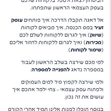
הביטחון לצאת ולטפל בלקוחות שלכם
בעסק העצמאי הראשון שתפתחו.
אל דאגה תקבלו הדרכה איך פותחים
עוסק
זעיר
במס הכנסה, איך מביאים לקוחות
(
שיווק
) איך לגרום ללקוחות לשלם לכם
(
מכירות
) ואיך לגרום ללקוחות לחזור אליכם
(
שימור לקוחות
).
למי מכם שירצה בשלב הראשון לעבוד
במספרה נדאג
להפנייה למספרה
.
ולמי שירצה לקפוץ מיד למים העמוקים
ולפתוח עסק עצמאי – צחי ילמד אתכם איך
עושים את זה נכון.
בנוסף תוכלו לפנות אלינו תמיד אחרי הקורס