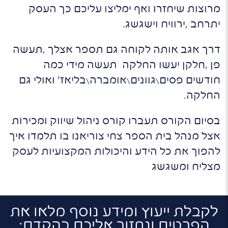
מרוצות שיחזרו ואף ימליצו עליכם כך העסק
יתרחב ,ירוויח וישגשג.
דרך אגב אותה לקוחה גם תספר אצלך ,תעשה
פן ,חלקן יעשו החלקה תעשה מידי כמה
חודשים
פסים\גוונים\אומברה\בליאז' ואולי גם
החלקה.
בסיום הקורס תעברו קורס ניהול שיווק ומכירות
אצל מנהל בית הספר צחי צוריאנו בו תלמדו איך
להפוך את כל הידע והיכולות המקצועיות לעסק
מצליח ומשגשג
לקבלת ייעוץ ומידע נוסף מלאו את
הפרטים ונחזור אליכם בהקדם: