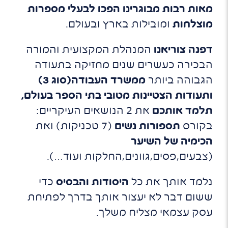
מאות רבות מבוגרינו הפכו לבעלי מספרות
מוצלחות
ומובילות בארץ ובעולם.
דפנה צוריאנו
המנהלת המקצועית והמורה
הבכירה כעשרים שנים מחזיקה בתעודה
הגבוהה ביותר
ממשרד העבודה(סוג 3)
ותעודות הצטיינות מטובי בתי הספר בעולם,
תלמד אותכם
את 2 הנושאים העיקריים:
בקורס
תספורות נשים
(7 טכניקות) ואת
הכימיה של השיער
(צבעים,פסים,גוונים,החלקות ועוד…).
נלמד אותך את כל
היסודות והבסיס
כדי
ששום דבר לא יעצור אותך בדרך לפתיחת
עסק עצמאי מצליח משלך.