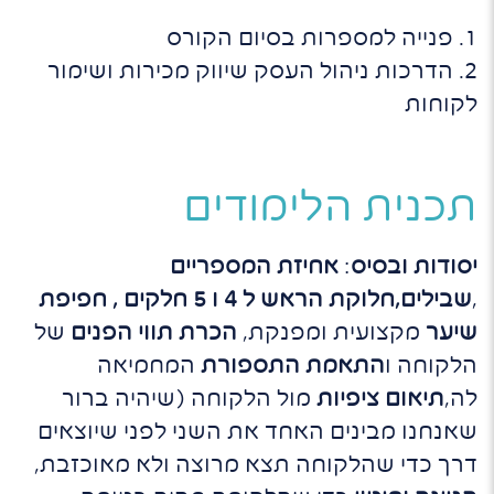
1. פנייה למספרות בסיום הקורס
2. הדרכות ניהול העסק שיווק מכירות ושימור
לקוחות
תכנית הלימודים
יסודות ובסיס
:
אחיזת המספריים
,
שבילים,חלוקת הראש ל 4 ו 5 חלקים , חפיפת
שיער
מקצועית ומפנקת,
הכרת תווי הפנים
של
הלקוחה ו
התאמת התספורת
המחמיאה
לה,
תיאום ציפיות
מול הלקוחה (שיהיה ברור
שאנחנו מבינים האחד את השני לפני שיוצאים
דרך כדי שהלקוחה תצא מרוצה ולא מאוכזבת,