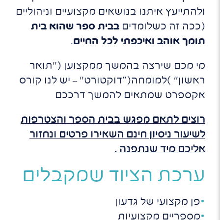
ולהתייעץ איתנו בנושאים מקצועיים וניהוליים
(ככה זה כשלומדים
בבית ספר שהוא בית
תומך אוהב ואיכפתי לכל החיים
.
מי מכם שירצה בהמשך ממקצוען ("תואר
ראשון" )למומחה("דוקטורט" – יש לנו קורס
אקספרט שמתאים להמשך דרככם
רוצים לתאם מפגש בבית הספר והצטרפות
לשיעור ניסיון חינם השאירו פרטים ונחזור
אליכם מיד שנתפנה .
ערכת הציוד שמקבלים
פן מקצועי של גדעון
מספריים מקצועיות