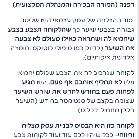
דפנה (המורה הבכירה והמנהלת המקצועית)
סוד ההצלחה של עסק עצמאי הוא שליטה
גבוהה בצבעי שיער כך
שהלקוחה תצבע בצבע
שיחמיא לה ושתראה כאילו מעולם לא צבעה
את השיער
(בדיוק כמו טיפולי בוטוקס וחומצה
אלרונית איכותיים).
לקוחה שנרכיב לה את הצבע שכולם יחמיאו
עליו
לא תחליף אותכם אף פעם.
.היא
תגיע
לפחות פעם בחודש לחדש את שורש השיער
שצומח בקצב של סנטימטר בחודש (השיער
הלבן מתחיל לבלוט).
לקוחה כזו היא הבסיס לבניית עסק מצליח
וריווחי
– ככל שיהיו לכם עוד ועוד לקוחות צבע