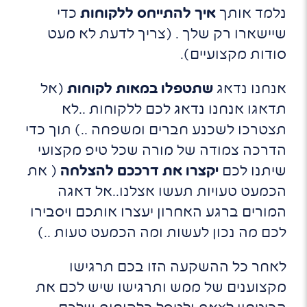
נלמד אותך
איך להתייחס ללקוחות
כדי
שיישארו רק שלך . (צריך לדעת לא מעט
סודות מקצועיים).
אנחנו נדאג
שתטפלו במאות לקוחות
(אל
תדאגו אנחנו נדאג לכם ללקוחות ..לא
תצטרכו לשכנע חברים ומשפחה ..) תוך כדי
הדרכה צמודה של מורה שכל טיפ מקצועי
שיתנו לכם
יקצרו את דרככם להצלחה
( את
הכמעט טעויות תעשו אצלנו..אל דאגה
המורים ברגע האחרון יעצרו אותכם ויסבירו
לכם מה נכון לעשות ומה הכמעט טעות ..)
לאחר כל ההשקעה הזו בכם תרגישו
מקצוענים של ממש ותרגישו שיש לכם את