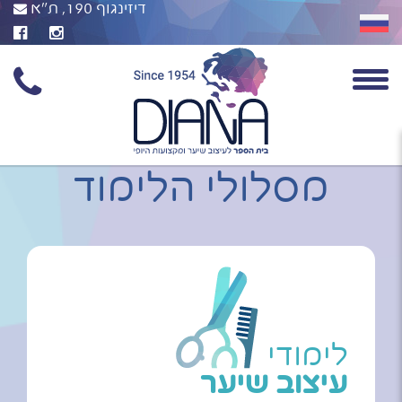
דיזינגוף 190, ת"א
מסלולי הלימוד
לימודי
עיצוב שיער