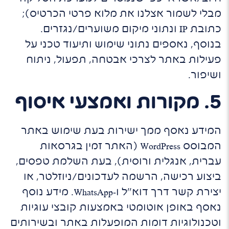
מבלי לשמור אצלנו את מלוא פרטי הכרטיס);
כתובת IP ונתוני מיקום משוערים/נגזרים.
בנוסף, נאספים נתוני שימוש ותיעוד טכני על
פעילות באתר לצרכי אבטחה, תפעול, ניתוח
ושיפור.
5. מקורות ואמצעי איסוף
המידע נאסף ממך ישירות בעת שימוש באתר
המבוסס WordPress (האתר זמין בגרסאות
עברית, אנגלית ורוסית), בעת השלמת טפסים,
ביצוע רכישה, הרשמה לעדכונים/ניוזלטר, או
יצירת קשר דרך דוא"ל ו‑WhatsApp. מידע נוסף
נאסף באופן אוטומטי באמצעות קובצי עוגיות
וטכנולוגיות דומות המופעלות באתר ובשירותים