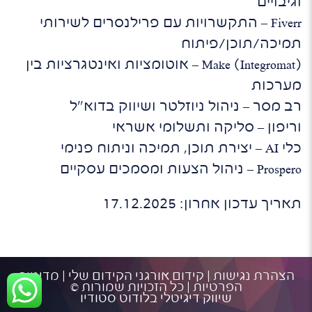
וגיבויים
Fiverr – התקשרויות עם פרילנסרים לשירותי
תמיכה/תוכן/פיתוח
Make (Integromat) – אוטומציות ואינטגרציות בין
מערכות
רב מסר – ניהול ניוזלטר ושיווק בדוא"ל
וריפון – סליקה ותשלומי אשראי
כלי AI – יצירת תוכן, תמיכה וניתוח פנימי
Prospero – ניהול הצעות ומסמכים עסקיים
תאריך עדכון אחרון: 17.12.2025
הצהרת נגישות
|
קידום אורגני הקידום שלי
|
מדיניות
הפרטיות
| כל הזכויות שמורות ©
שיווק דיגיטלי
בלודוט סטודיו