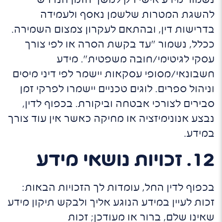
נשמור מידע אישי רק למשך הזמן הנדרש
להשגת המטרות שלשמן נאסף ולעמידה
בדרישות דין, ובהתאם לעקרון צמצום השמירה.
ככלל, נשמור "עד בקשת הסרה או לפי צורך
עסקי לגיטימי/חובה משפטית". מידע
חשבונאי/מסופי עסקאות יישמר לפי דיני מיסים
וניהול ספרים. לוגים טכניים יישמרו לפרקי זמן
סבירים לצורכי אבטחה וביקורת. בכפוף לדין,
נבצע אנונימיזציה או מחיקה כאשר אין עוד צורך
במידע.
12. זכויות נושאי מידע
בכפוף לדין החל, עומדות לך הזכויות הבאות:
זכות לעיין במידע הנוגע אליך ולבקש תיקון מידע
שאינו שלם, ברור או מעודכן; זכות