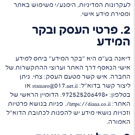
לעקרונות המדיניות, הימנע/י משימוש באתר
ומסירת מידע אישי.
2. פרטי העסק ובקר
המידע
דיאנה בע"מ היא "בקר המידע" ביחס למידע
אישי הנאסף דרך האתר וערוצי ההתקשרות של
החברה. איש קשר מטעם העסק: צחי. ניתן
ליצור קשר בדוא"ל: stamaro@017.net.il או
בטלפון: +972525206498. הדומיין הראשי של
האתר: https://diana.co.il/. פניות בנושא פרטיות
וזכויות נושאי מידע יש להפנות לכתובת הדוא"ל
האמורה.