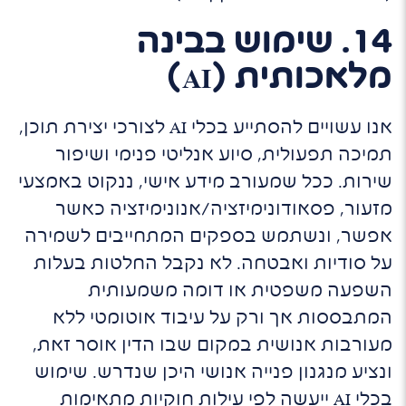
14. שימוש בבינה
מלאכותית (AI)
אנו עשויים להסתייע בכלי AI לצורכי יצירת תוכן,
תמיכה תפעולית, סיוע אנליטי פנימי ושיפור
שירות. ככל שמעורב מידע אישי, ננקוט באמצעי
מזעור, פסאודונימיזציה/אנונימיזציה כאשר
אפשר, ונשתמש בספקים המתחייבים לשמירה
על סודיות ואבטחה. לא נקבל החלטות בעלות
השפעה משפטית או דומה משמעותית
המתבססות אך ורק על עיבוד אוטומטי ללא
מעורבות אנושית במקום שבו הדין אוסר זאת,
ונציע מנגנון פנייה אנושי היכן שנדרש. שימוש
בכלי AI ייעשה לפי עילות חוקיות מתאימות