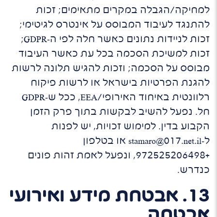
למחיקה/הגבלה במקרים מתאימים; זכות
להתנגד לעיבוד המבוסס על אינטרס לגיטימי;
זכות לניידות נתונים כאשר חלה לפי ה‑GDPR;
זכות למשיכת הסכמה בכל עת כאשר העיבוד
מבוסס על הסכמה; וזכות להגיש תלונה לרשות
להגנת הפרטיות בישראל או לרשות פיקוח
רלוונטית באיחוד האירופי/EEA, ככל ש‑GDPR
חל. נפעל להשיב לבקשות בתוך פרק הזמן
הקבוע בדין. למימוש זכויות, יש לפנות
ל‑stamaro@017.net.il או בטלפון
+972525206498, ונפעל לאמת זהות פונים
כנדרש.
13. אבטחת מידע ואירועי
אבטחה