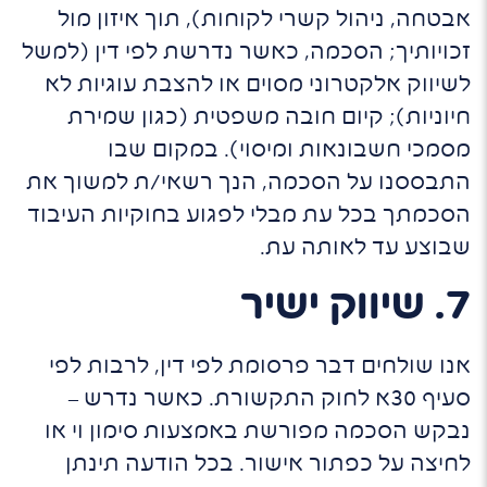
אבטחה, ניהול קשרי לקוחות), תוך איזון מול
זכויותיך; הסכמה, כאשר נדרשת לפי דין (למשל
לשיווק אלקטרוני מסוים או להצבת עוגיות לא
חיוניות); קיום חובה משפטית (כגון שמירת
מסמכי חשבונאות ומיסוי). במקום שבו
התבססנו על הסכמה, הנך רשאי/ת למשוך את
הסכמתך בכל עת מבלי לפגוע בחוקיות העיבוד
שבוצע עד לאותה עת.
7. שיווק ישיר
אנו שולחים דבר פרסומת לפי דין, לרבות לפי
סעיף 30א לחוק התקשורת. כאשר נדרש –
נבקש הסכמה מפורשת באמצעות סימון וי או
לחיצה על כפתור אישור. בכל הודעה תינתן