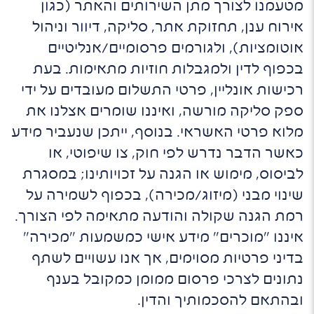
מטעמנו לצורך מתן השירותים והאתר (כגון
אירוח ענן, תחזוקת אתר, סליקה, דיוור וניהול
אוטומציות), ולגורמים פרסומיים/אנליטיים
בכפוף לדין ולמגבלות חוזיות מתאימות. בעת
רכישות אונליין, פרטי התשלום מעובדים על ידי
ספק סליקה מורשה, ואיננו שומרים אצלנו את
מלוא פרטי האשראי. בנוסף, ייתכן שנעביר מידע
כאשר הדבר נדרש לפי חוק, צו שיפוטי, או
לביסוס, מימוש או הגנה על זכויותינו; במסגרת
שינוי מבני (מיזוג/מכירה), בכפוף לשמירה על
רמת הגנה שקולה והודעה מתאימה לפי הצורך.
איננו "מוכרים" מידע אישי כמשמעות "מכירה"
בדיני פרטיות מסוימים, אך אנו עשויים לשתף
נתונים לצרכי פרסום ממומן כמקובל בענף
ובהתאם להסכמותיך והדין.