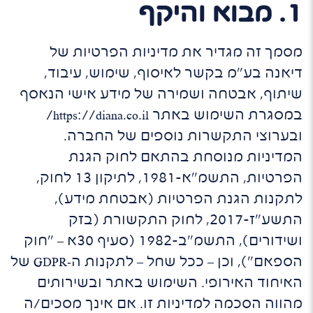
1. מבוא והיקף
מסמך זה מגדיר את מדיניות הפרטיות של
דיאנה בע"מ בקשר לאיסוף, שימוש, עיבוד,
שיתוף, אבטחה ושמירה של מידע אישי הנאסף
במסגרת השימוש באתר https://diana.co.il/
ובערוצי התקשרות נוספים של החברה.
המדיניות מנוסחת בהתאם לחוק הגנת
הפרטיות, התשמ"א-1981, לתיקון 13 לחוק,
לתקנות הגנת הפרטיות (אבטחת מידע),
התשע"ז-2017, לחוק התקשורת (בזק
ושידורים), התשמ"ב-1982 (סעיף 30א – "חוק
הספאם"), וכן – ככל שחל – לתקנות ה‑GDPR של
האיחוד האירופי. השימוש באתר ובשירותים
מהווה הסכמה למדיניות זו. אם אינך מסכים/ה