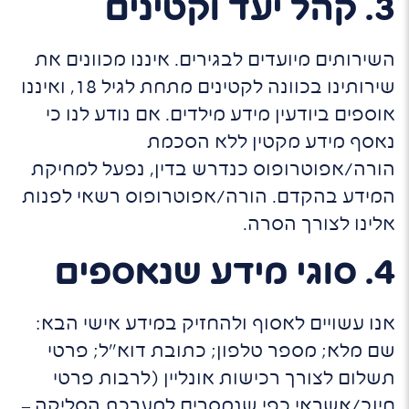
3. קהל יעד וקטינים
השירותים מיועדים לבגירים. איננו מכוונים את
שירותינו בכוונה לקטינים מתחת לגיל 18, ואיננו
אוספים ביודעין מידע מילדים. אם נודע לנו כי
נאסף מידע מקטין ללא הסכמת
הורה/אפוטרופוס כנדרש בדין, נפעל למחיקת
המידע בהקדם. הורה/אפוטרופוס רשאי לפנות
אלינו לצורך הסרה.
4. סוגי מידע שנאספים
אנו עשויים לאסוף ולהחזיק במידע אישי הבא:
שם מלא; מספר טלפון; כתובת דוא"ל; פרטי
תשלום לצורך רכישות אונליין (לרבות פרטי
חיוב/אשראי כפי שנמסרים למערכת הסליקה –