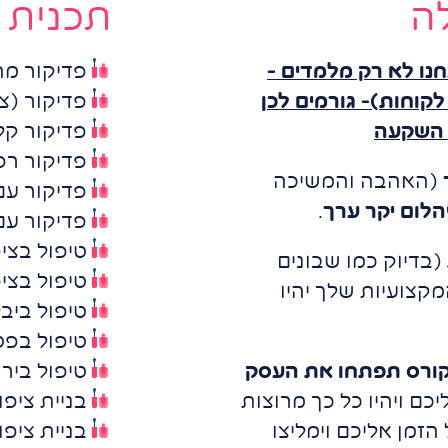
ה
תכנית 
חנו לא רק מלמדים –
פדיקור מ
קוחות)- גורמים לכן
פדיקור (צ
ר השקעה
פדיקור קל
פדיקור רפ
(האהבה והמשיכה
פדיקור עם
הלום יקר ערך
.
פדיקור עם
טיפול בציפ
(בדיוק כמו שבונים
טיפול בצי
קצועיות שלך יהיו
טיפול ביב
טיפול בפט
הקורס תפתחו את העסק
טיפול ביר
יכם ויהיו כל כך מרוצות
בניית ציפו
זמן אליכם וימליצו
בניית ציפו