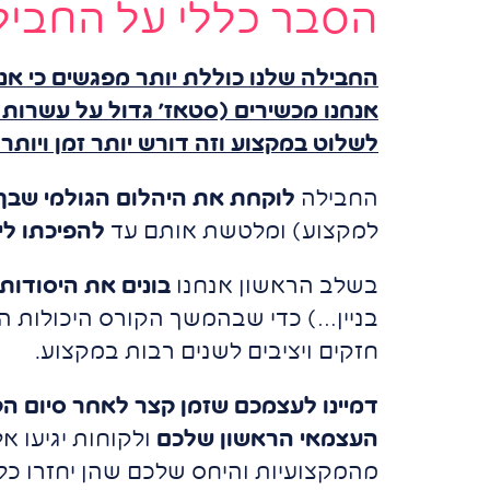
הסבר כללי על החביל
החבילה שלנו כוללת יותר
מפגשים
כי אנ
אנחנו מכשירים (סטאז' גדול על עשרות ל
לשלוט במקצוע וזה דורש יותר זמן ויות
החבילה
לוקחת את היהלום הגולמי שבך
למקצוע) ומלטשת אותם עד
להפיכתו לי
בשלב הראשון אנחנו
בונים את היסודות
בניין…) כדי שבהמשך הקורס היכולות המ
חזקים ויציבים לשנים רבות במקצוע.
דמיינו לעצמכם שזמן קצר לאחר סיום 
העצמאי הראשון שלכם
ולקוחות יגיעו אל
מהמקצועיות והיחס שלכם שהן יחזרו כל ה