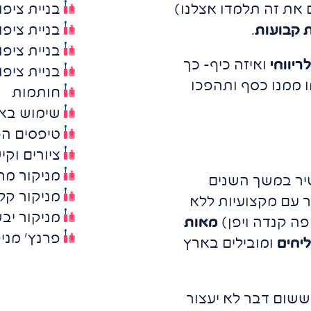
 את זה תלמדו אצלנו)
בניית ציפו
ת קבועות
.
בניית ציפ
בניית ציפו
יווחי
ואיזה כיף- כך
בניית ציפו
ו ממנו כסף ותהפכו
חותמות
שימוש בא
טיפסים הפ
ציורים וקי
מניקור מה
יר במשך השנים
מניקור קל
ר עם מקצועיות ללא
מניקור יבש
ה קנדה ויפן)
מאות
פרנץ' מני
ליחים
ומובילים בארץ
ששום דבר לא יעצור