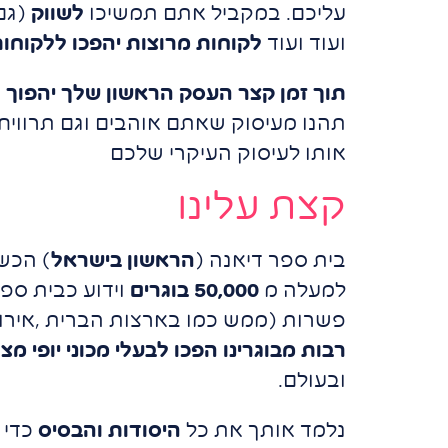
עליכם. במקביל אתם תמשיכו
לשווק
(גם
ועוד ועוד
לקוחות מרוצות יהפכו ללקוחו
תוך זמן קצר העסק הראשון שלך יהפוך לר
תהנו מעיסוק שאתם אוהבים וגם תרוויח
אותו לעיסוק העיקרי שלכם
קצת עלינו
בית ספר דיאנה (
הראשון בישראל
) הכש
למעלה מ
50,000 בוגרים
וידוע כבית ספ
פשרות (ממש כמו בארצות הברית ,אירופ
רבות מבוגרינו הפכו לבעלי מכוני יופי מצ
ובעולם.
נלמד אותך את כל
היסודות והבסיס
כדי 