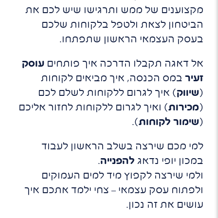
מקצוענים של ממש ותרגישו שיש לכם את
הביטחון לצאת ולטפל בלקוחות שלכם
בעסק העצמאי הראשון שתפתחו.
אל דאגה תקבלו הדרכה איך פותחים
עוסק
זעיר
במס הכנסה, איך מביאים לקוחות
(
שיווק
) איך לגרום ללקוחות לשלם לכם
(
מכירות
) ואיך לגרום ללקוחות לחזור אליכם
(
שימור לקוחות
).
למי מכם שירצה בשלב הראשון לעבוד
במכון יופי נדאג
להפנייה
.
ולמי שירצה לקפוץ מיד למים העמוקים
ולפתוח עסק עצמאי – צחי ילמד אתכם איך
עושים את זה נכון.