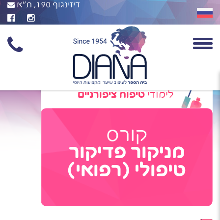
דיזינגוף 190, ת"א
לימודי
טיפוח ציפורניים
קורס
מניקור פדיקור
טיפולי (רפואי)