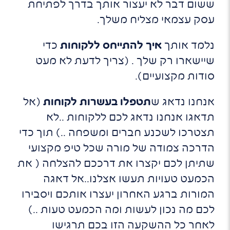
ששום דבר לא יעצור אותך בדרך לפתיחת
עסק עצמאי מצליח משלך.
נלמד אותך
איך להתייחס ללקוחות
כדי
שיישארו רק שלך . (צריך לדעת לא מעט
סודות מקצועיים).
אנחנו נדאג ש
תטפלו בעשרות לקוחות
(אל
תדאגו אנחנו נדאג לכם ללקוחות ..לא
תצטרכו לשכנע חברים ומשפחה ..) תוך כדי
הדרכה צמודה של מורה שכל טיפ מקצועי
שתיתן לכם יקצרו את דרככם להצלחה ( את
הכמעט טעויות תעשו אצלנו..אל דאגה
המורות ברגע האחרון יעצרו אותכם ויסבירו
לכם מה נכון לעשות ומה הכמעט טעות ..)
לאחר כל ההשקעה הזו בכם תרגישו