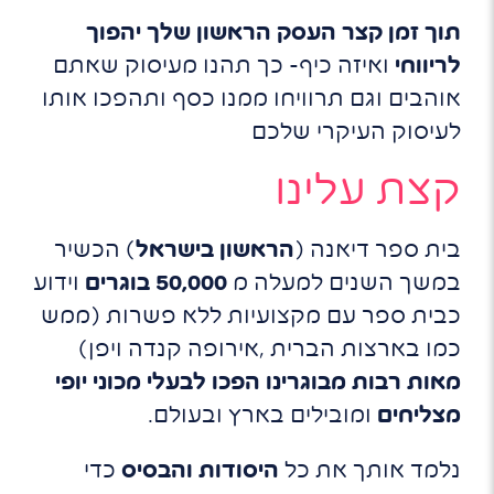
תוך זמן קצר העסק הראשון שלך יהפוך
לריווחי
ואיזה כיף- כך תהנו מעיסוק שאתם
אוהבים וגם תרוויחו ממנו כסף ותהפכו אותו
לעיסוק העיקרי שלכם
קצת עלינו
בית ספר דיאנה (
הראשון בישראל
) הכשיר
במשך השנים למעלה מ
50,000 בוגרים
וידוע
כבית ספר עם מקצועיות ללא פשרות (ממש
כמו בארצות הברית ,אירופה קנדה ויפן)
מאות רבות מבוגרינו הפכו לבעלי מכוני יופי
מצליחים
ומובילים בארץ ובעולם.
נלמד אותך את כל
היסודות והבסיס
כדי