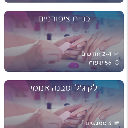
בניית ציפורניים
2-4
חודשים
56
שעות
לק ג'ל ומבנה אנומי
6
מפגשים